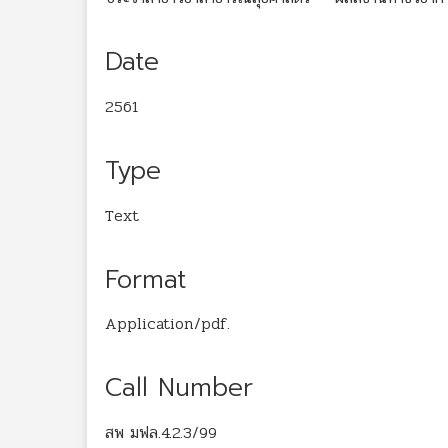
Date
2561
Type
Text
Format
Application/pdf.
Call Number
สพ มฟล.4.2.3/99