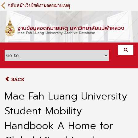
S
กลับหน้าเว็บไซต์งานจดหมายเหตุ
k
i
p
t
o
m
a
i
n
c
o
BACK
n
t
Mae Fah Luang University
e
n
Student Mobility
t
Handbook A Home for