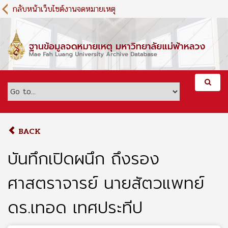
S
กลับหน้าเว็บไซต์งานจดหมายเหตุ
k
i
p
t
o
m
a
i
n
c
o
BACK
n
t
บันทึกเปิดผนึก ถึงรอง
e
n
ศาสตราจารย์ นายสัตวแพทย์
t
ดร.เทอด เทศประทีป