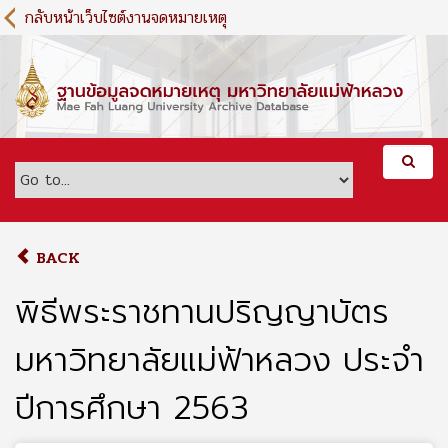
S
กลับหน้าเว็บไซต์งานจดหมายเหตุ
k
i
p
t
o
m
a
i
n
c
o
BACK
n
t
พิธีพระราชทานปริญญาบัตร
e
n
มหาวิทยาลัยแม่ฟ้าหลวง ประจำ
t
ปีการศึกษา 2563