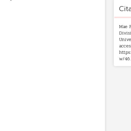
Cit
Mae F
Divis
Unive
acces
https
w/46
.