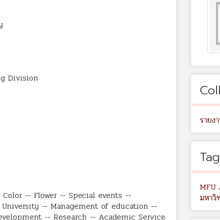
y
ng Division
Col
รายงา
Tag
MFU 
Color -- Flower -- Special events --
มหาวิ
e University -- Management of education --
evelopment -- Research -- Academic Service