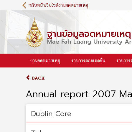
S
กลับหน้าเว็บไซต์งานจดหมายเหตุ
k
i
p
t
o
m
a
i
งานจดหมายเหตุ
รายการคอลเลคชั่น
รายการ
n
c
o
BACK
n
t
Annual report 2007 Ma
e
n
t
Dublin Core