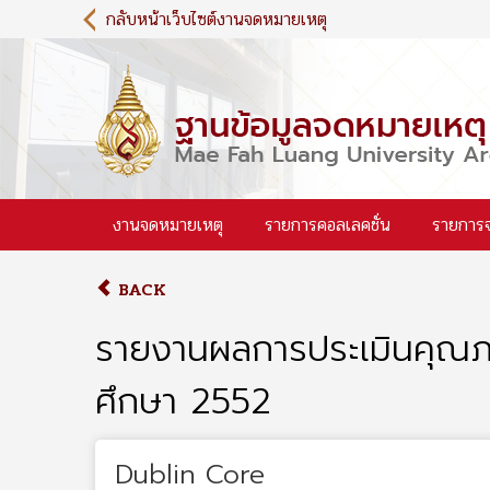
S
กลับหน้าเว็บไซต์งานจดหมายเหตุ
k
i
p
t
o
m
a
i
งานจดหมายเหตุ
รายการคอลเลคชั่น
รายการ
n
c
o
BACK
n
t
รายงานผลการประเมินคุณภ
e
n
ศึกษา 2552
t
Dublin Core