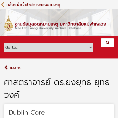
S
กลับหน้าเว็บไซต์งานจดหมายเหตุ
k
i
p
t
o
m
a
i
n
c
o
BACK
n
t
ศาสตราจารย์ ดร.ยงยุทธ ยุทธ
e
n
วงศ์
t
Dublin Core