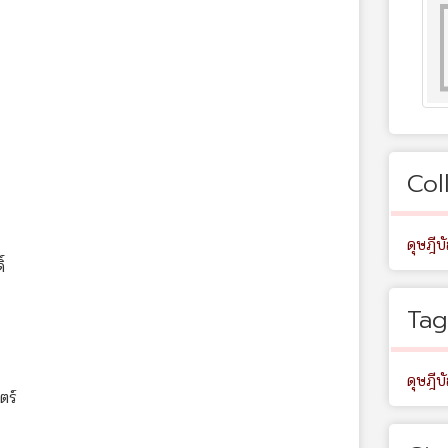
Col
ดุษฎีบ
์
Tag
ดุษฎีบ
ตร์