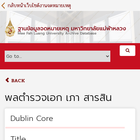
S
กลับหน้าเว็บไซต์งานจดหมายเหตุ
k
i
p
t
o
m
a
i
n
c
o
BACK
n
t
พลตำรวจเอก เภา สารสิน
e
n
t
Dublin Core
Title