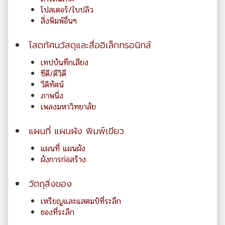
โปสเตอร์/ใบปลิว
สิ่งพิมพ์อื่นๆ
โสตทัศนวัสดุและสื่ออิเล็กทรอนิกส์
เทปบันทึกเสียง
ซีดี/ดีวิดี
วีดิทัศน์
ภาพนิ่ง
เพลงมหาวิทยาลัย
แผนที่ แผนผัง พิมพ์เขียว
แผนที่ แผนผัง
ผังการก่อสร้าง
วัตถุสิ่งของ
เหรียญและแสตมป์ที่ระลึก
ของที่ระลึก