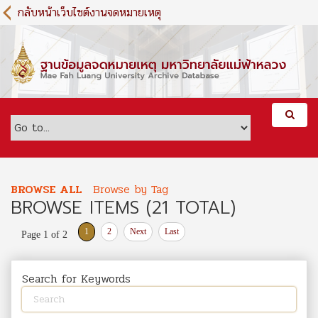
S
กลับหน้าเว็บไซต์งานจดหมายเหตุ
k
i
p
t
o
m
a
i
n
c
o
BROWSE ALL
Browse by Tag
n
BROWSE ITEMS (21 TOTAL)
t
e
1
2
Next
Last
Page 1 of 2
n
t
Search for Keywords