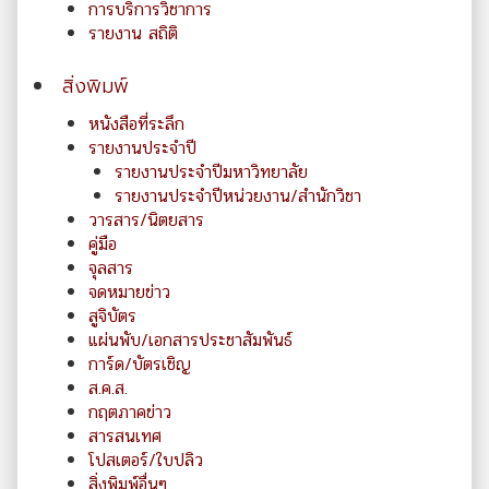
การบริการวิชาการ
รายงาน สถิติ
สิ่งพิมพ์
หนังสือที่ระลึก
รายงานประจำปี
รายงานประจำปีมหาวิทยาลัย
รายงานประจำปีหน่วยงาน/สำนักวิชา
วารสาร/นิตยสาร
คู่มือ
จุลสาร
จดหมายข่าว
สูจิบัตร
แผ่นพับ/เอกสารประชาสัมพันธ์
การ์ด/บัตรเชิญ
ส.ค.ส.
กฤตภาคข่าว
สารสนเทศ
โปสเตอร์/ใบปลิว
สิ่งพิมพ์อื่นๆ