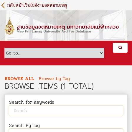
S
กลับหน้าเว็บไซต์งานจดหมายเหตุ
k
i
p
t
o
m
a
i
n
c
o
BROWSE ALL
Browse by Tag
n
BROWSE ITEMS (1 TOTAL)
t
e
n
Search for Keywords
t
Search By Tag