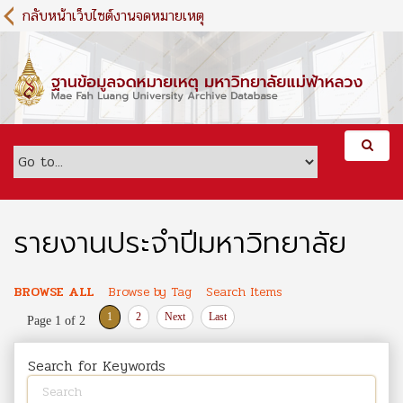
S
กลับหน้าเว็บไซต์งานจดหมายเหตุ
k
i
p
t
o
m
a
i
n
c
o
รายงานประจำปีมหาวิทยาลัย
n
t
e
BROWSE ALL
Browse by Tag
Search Items
n
1
2
Next
Last
Page 1 of 2
t
Search for Keywords