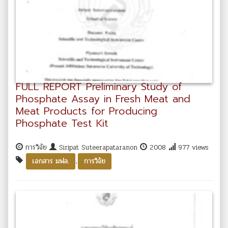
FULL REPORT Preliminary Study of
Phosphate Assay in Fresh Meat and
Meat Products for Producing
Phosphate Test Kit
การวิจัย
Siripat Suteerapataranon
2008
977 views
,
เอกสาร มฟล.
การวิจัย