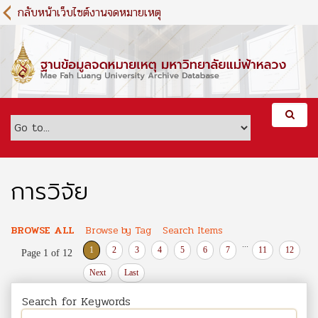
S
กลับหน้าเว็บไซต์งานจดหมายเหตุ
k
i
p
t
o
m
a
i
n
c
o
การวิจัย
n
t
e
BROWSE ALL
Browse by Tag
Search Items
n
...
1
2
3
4
5
6
7
11
12
Page 1 of 12
t
Next
Last
Search for Keywords