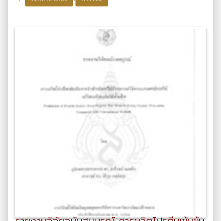
รายงานวิจัยฉบับสมบูรณ์ การผลิตโปรตีนเข้มข้น