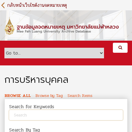
S
กลับหน้าเว็บไซต์งานจดหมายเหตุ
k
i
p
t
o
m
a
i
n
c
o
การบริหารบุคคล
n
t
e
BROWSE ALL
Browse by Tag
Search Items
n
Search for Keywords
t
Search By Tag